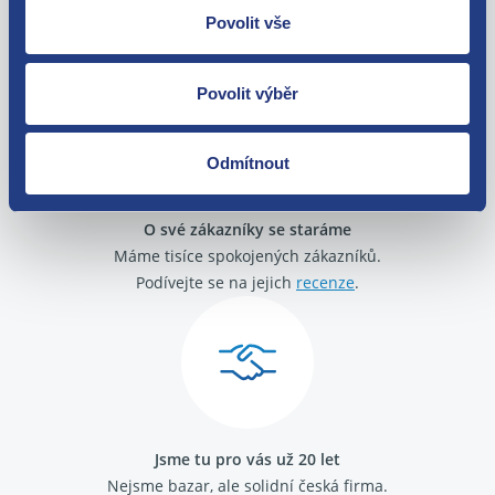
Povolit vše
Zboží můžete vrátit do 60 dnů od
zakoupení. Nebo vám pošleme náhradu.
Povolit výběr
Odmítnout
O své zákazníky se staráme
Máme tisíce spokojených zákazníků.
Podívejte se na jejich
recenze
.
Jsme tu pro vás už 20 let
Nejsme bazar, ale solidní česká firma.