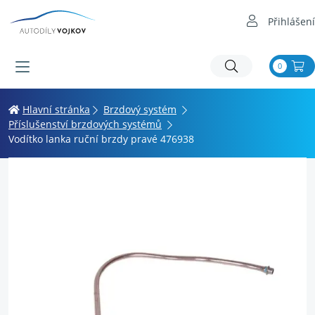
Přihlášení
0
Hlavní stránka
Brzdový systém
Příslušenství brzdových systémů
Vodítko lanka ruční brzdy pravé 476938