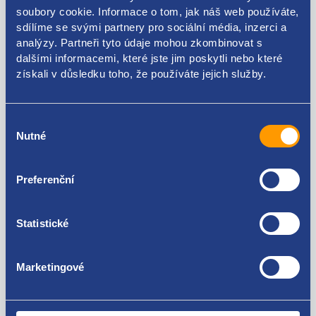
soubory cookie. Informace o tom, jak náš web používáte,
Kódy produktu
sdílíme se svými partnery pro sociální média, inzerci a
analýzy. Partneři tyto údaje mohou zkombinovat s
dalšími informacemi, které jste jim poskytli nebo které
476938
získali v důsledku toho, že používáte jejich služby.
Použitelné pro vozy
Výběr
Nutné
souhlasu
Peugeot 508 2010 - 2018
Citroen C5 2008-
Za kvalitu ručíme!
Preferenční
Statistické
Marketingové
Nejste spokojeni? Vyřešíme to!