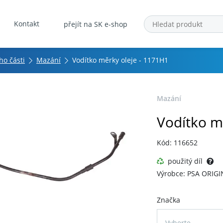
Kontakt
přejít na SK e-shop
ho části
Mazání
Vodítko měrky oleje - 1171H1
Mazání
Vodítko m
Kód: 116652
použitý díl
Výrobce: PSA ORIGI
Značka
Vyberte