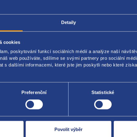
Detaily
Popis produktu
Kódy produktu
á cookies
ko měrky oleje
klam, poskytování funkcí sociálních médií a analýze naší návšt
 náš web používáte, sdílíme se svými partnery pro sociální média
riginal: 1171H1
 s dalšími informacemi, které jste jim poskytli nebo které získa
Preferenční
Statistické
Za kvalitu ručí
Povolit výběr