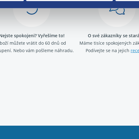
Nejste spokojeni? Vyřešíme to!
O své zákazníky se sta
boží můžete vrátit do 60 dnů od
Máme tisíce spokojených zá
upení. Nebo vám pošleme náhradu.
Podívejte se na jejich
rec