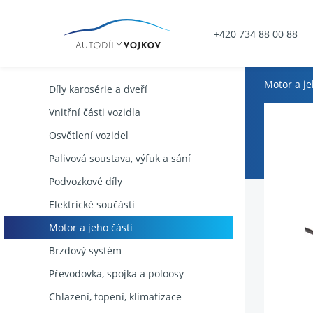
+420 734 88 00 88
Motor a je
Díly karosérie a dveří
Vnitřní části vozidla
Osvětlení vozidel
Palivová soustava, výfuk a sání
Podvozkové díly
Elektrické součásti
Motor a jeho části
Brzdový systém
Převodovka, spojka a poloosy
Chlazení, topení, klimatizace