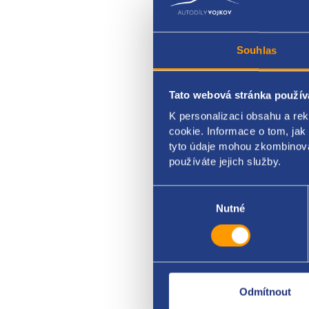
Souhlas
Tato webová stránka použív
Vodít
K personalizaci obsahu a re
cookie. Informace o tom, jak
PSA o
tyto údaje mohou zkombinovat
používáte jejich služby.
Výběr
souhlasu
Nutné
Odmítnout