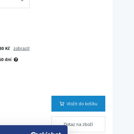
80 Kč
zobrazit
60 dní
Vložit do košíku
Dotaz na zboží