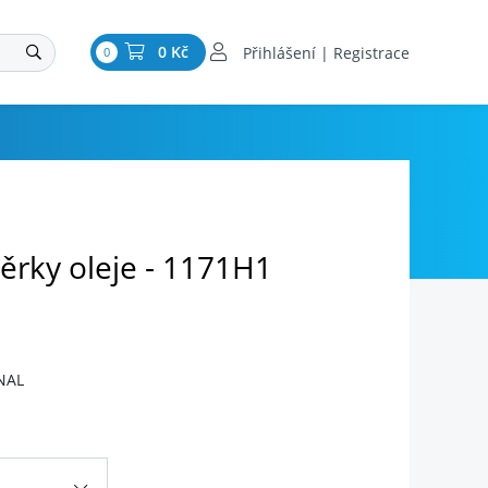
0 Kč
Přihlášení | Registrace
0
ěrky oleje - 1171H1
NAL