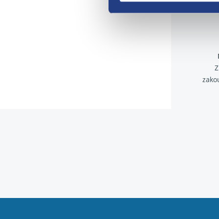
Z
zako