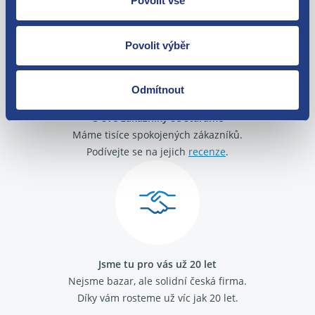
Povolit vše
zakoupení. Nebo vám pošleme náhradu.
Povolit výběr
Odmítnout
O své zákazníky se staráme
Máme tisíce spokojených zákazníků.
Podívejte se na jejich
recenze
.
Jsme tu pro vás už 20 let
Nejsme bazar, ale solidní česká firma.
Díky vám rosteme už víc jak 20 let.