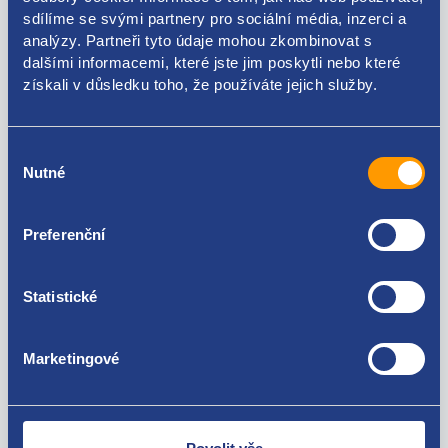
sdílíme se svými partnery pro sociální média, inzerci a
analýzy. Partneři tyto údaje mohou zkombinovat s
213082880R
dalšími informacemi, které jste jim poskytli nebo které
získali v důsledku toho, že používáte jejich služby.
Použitelné pro vozy
Výběr
Renault Clio IV 2012 - 0.9 TCe - H4B
Nutné
souhlasu
Renault Captur I 2013- 0.9 TCe - H4B
Za kvalitu ručíme!
Preferenční
Statistické
Marketingové
Nejste spokojeni? Vyřešíme to!
Zboží můžete vrátit do 60 dnů od