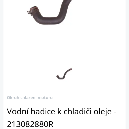
Okruh chlazení motoru
Vodní hadice k chladiči oleje -
213082880R