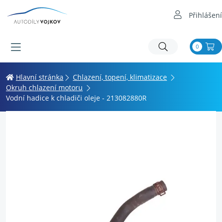
Přihlášení
0
Hlavní stránka
Chlazení, topení, klimatizace
Okruh chlazení motoru
Vodní hadice k chladiči oleje - 213082880R