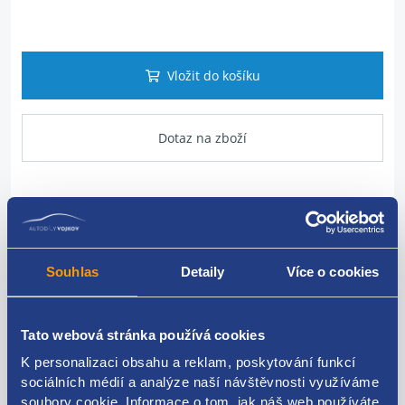
Vložit do košíku
Dotaz na zboží
Popis produktu
Vodní hadice k chladiči oleje
Souhlas
Detaily
Více o cookies
Renault original:
213082880R
Tato webová stránka používá cookies
K personalizaci obsahu a reklam, poskytování funkcí
sociálních médií a analýze naší návštěvnosti využíváme
Kódy produktu
soubory cookie. Informace o tom, jak náš web používáte,