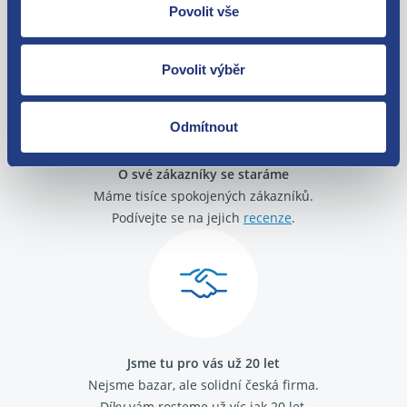
Zboží můžete vrátit do 60 dnů od
Povolit vše
zakoupení. Nebo vám pošleme náhradu.
Povolit výběr
Odmítnout
O své zákazníky se staráme
Máme tisíce spokojených zákazníků.
Podívejte se na jejich
recenze
.
Jsme tu pro vás už 20 let
Nejsme bazar, ale solidní česká firma.
Díky vám rosteme už víc jak 20 let.