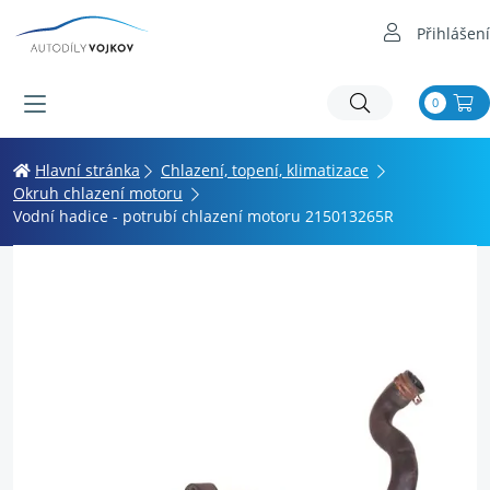
Přihlášení
0
Hlavní stránka
Chlazení, topení, klimatizace
Okruh chlazení motoru
Vodní hadice - potrubí chlazení motoru 215013265R