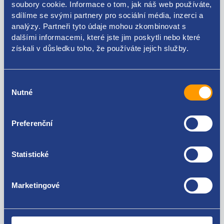
soubory cookie. Informace o tom, jak náš web používáte,
Kódy produktu
sdílíme se svými partnery pro sociální média, inzerci a
analýzy. Partneři tyto údaje mohou zkombinovat s
dalšími informacemi, které jste jim poskytli nebo které
215013265R
získali v důsledku toho, že používáte jejich služby.
Použitelné pro vozy
Výběr
Renault Clio IV 2012 - 0.9 TCe - H4B
Nutné
souhlasu
Renault Captur I 2013- 0.9 TCe - H4B
Za kvalitu ručíme!
Preferenční
Statistické
Marketingové
Nejste spokojeni? Vyřešíme to!