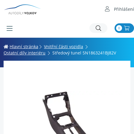
Přihlášení
0
Hlavní stránka
Vnitřní části vozidla
Ostatní díly interiéru
Středový tunel 5N1863241BJ82V