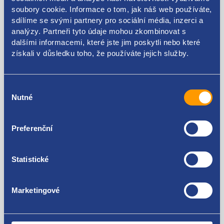
soubory cookie. Informace o tom, jak náš web používáte,
Kódy produktu
sdílíme se svými partnery pro sociální média, inzerci a
analýzy. Partneři tyto údaje mohou zkombinovat s
dalšími informacemi, které jste jim poskytli nebo které
5N1863241BJ 5N1863243A 5N1863243B 5N1863243C
získali v důsledku toho, že používáte jejich služby.
Použitelné pro vozy
Výběr
Nutné
souhlasu
Volkswagen Tiguan I 2007-2018
Za kvalitu ručíme!
Preferenční
Statistické
Marketingové