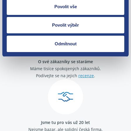
Nejste spokojeni? Vyřešíme to!
Povolit vše
Zboží můžete vrátit do 60 dnů od
zakoupení. Nebo vám pošleme náhradu.
Povolit výběr
Odmítnout
O své zákazníky se staráme
Máme tisíce spokojených zákazníků.
Podívejte se na jejich
recenze
.
Jsme tu pro vás už 20 let
Nejsme bazar, ale solidní česká firma.