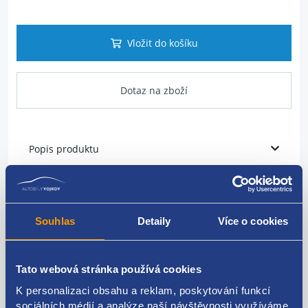
Vložit do košíku
Dotaz na zboží
Popis produktu
Středový tunel
Barva: 82V: černá titanová
Souhlas
Detaily
Více o cookies
VAG originál: 5N1863241BJ 5N1863243A 5N1863243B
5N1863243C
Tato webová stránka používá cookies
K personalizaci obsahu a reklam, poskytování funkcí
sociálních médií a analýze naší návštěvnosti využíváme