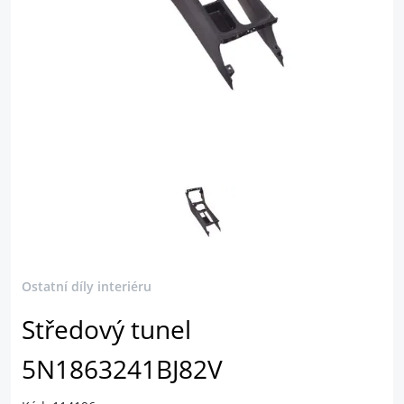
Ostatní díly interiéru
Středový tunel
5N1863241BJ82V