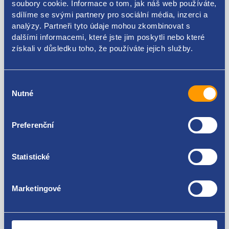
soubory cookie. Informace o tom, jak náš web používáte,
Kódy produktu
sdílíme se svými partnery pro sociální média, inzerci a
analýzy. Partneři tyto údaje mohou zkombinovat s
dalšími informacemi, které jste jim poskytli nebo které
7L6819925E 7L6819925C
získali v důsledku toho, že používáte jejich služby.
Použitelné pro vozy
Výběr
Volkswagen Touareg 2002 - 2013 2.5 R5TDI
Nutné
souhlasu
Volkswagen Touareg 2002 - 2013 3.0 V6 TDI
Volkswagen Touareg 2002 - 2013 5.0 V10 TDI
Za kvalitu ručíme!
Preferenční
Statistické
Marketingové
Nejste spokojeni? Vyřešíme to!