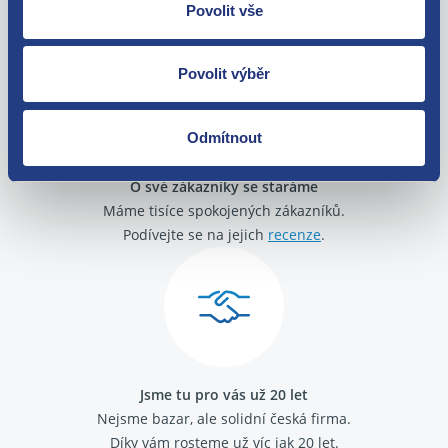
Zboží můžete vrátit do 60 dnů od
Povolit vše
zakoupení. Nebo vám pošleme náhradu.
Povolit výběr
Odmítnout
O své zákazníky se staráme
Máme tisíce spokojených zákazníků.
Podívejte se na jejich
recenze
.
Jsme tu pro vás už 20 let
Nejsme bazar, ale solidní česká firma.
Díky vám rosteme už víc jak 20 let.