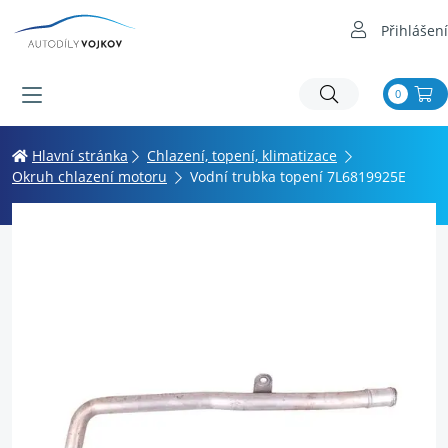
Přihlášení
0
Hlavní stránka
Chlazení, topení, klimatizace
Okruh chlazení motoru
Vodní trubka topení 7L6819925E