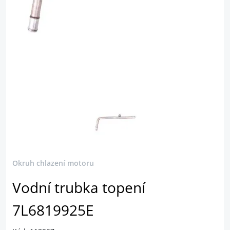
Okruh chlazení motoru
Vodní trubka topení
7L6819925E