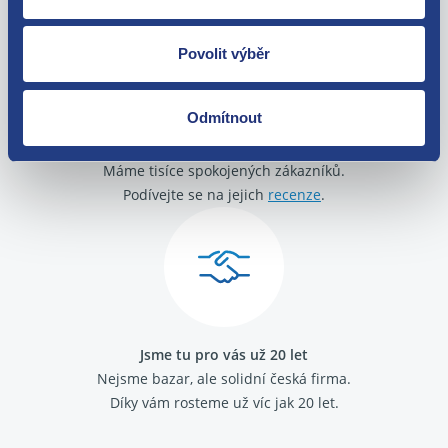
Povolit výběr
Odmítnout
O své zákazníky se staráme
Máme tisíce spokojených zákazníků.
Podívejte se na jejich
recenze
.
Jsme tu pro vás už 20 let
Nejsme bazar, ale solidní česká firma.
Díky vám rosteme už víc jak 20 let.