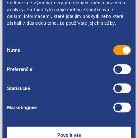
sdílíme se svými partnery pro sociální média, inzerci a
analýzy. Partneři tyto údaje mohou zkombinovat s
7701042434
dalšími informacemi, které jste jim poskytli nebo které
získali v důsledku toho, že používáte jejich služby.
Použitelné pro vozy
Renault Scenic 1999 - 2003
Výběr
Nutné
souhlasu
Za kvalitu ručíme!
Preferenční
Statistické
Marketingové
Nejste spokojeni? Vyřešíme to!
Zboží můžete vrátit do 60 dnů od
zakoupení. Nebo vám pošleme náhradu.
Povolit vše