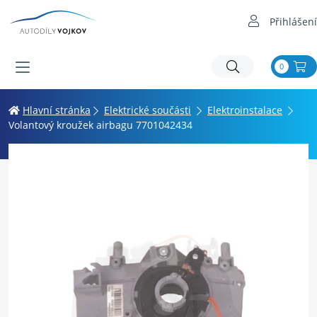
Přihlášení
0
Hlavní stránka
Elektrické součásti
Elektroinstalace
Volantový kroužek airbagu 7701042434