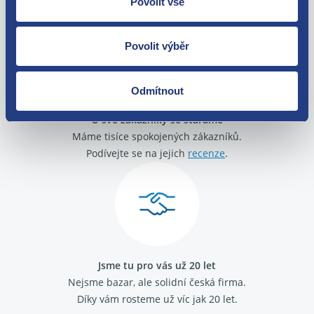
Povolit vše
zakoupení. Nebo vám pošleme náhradu.
Povolit výběr
Odmítnout
O své zákazníky se staráme
Máme tisíce spokojených zákazníků.
Podívejte se na jejich
recenze
.
Jsme tu pro vás už 20 let
Nejsme bazar, ale solidní česká firma.
Díky vám rosteme už víc jak 20 let.