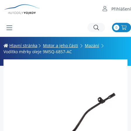
Přihlášení
0
Hlavní stránka
Motor a jeho části
Mazání
Vodítko měrky oleje 9M5Q-6857-AC