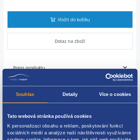
Vložit do košíku
Dotaz na zboží
Popis produktu
Vodítko měrky oleje
Souhlas
Detaily
Více o cookies
FORD original: 9M5Q-6857-AC 1881201 9M5Q-6857-AB
9M5Q-6857-AA
Tato webová stránka používá cookies
K personalizaci obsahu a reklam, poskytování funkcí
sociálních médií a analýze naší návštěvnosti využíváme
Kódy produktu
soubory cookie. Informace o tom, jak náš web používáte,