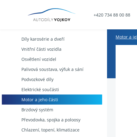
+420 734 88 00 88
Motor a je
Díly karosérie a dveří
Vnitřní části vozidla
Osvětlení vozidel
Palivová soustava, výfuk a sání
Podvozkové díly
Elektrické součásti
Motor a jeho části
Brzdový systém
Převodovka, spojka a poloosy
Chlazení, topení, klimatizace