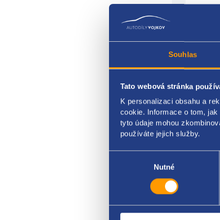
Souhlas
Tato webová stránka použív
K personalizaci obsahu a re
Ozube
cookie. Informace o tom, jak
kód 
tyto údaje mohou zkombinovat
používáte jejich služby.
VAG 
Výběr
souhlasu
Nutné