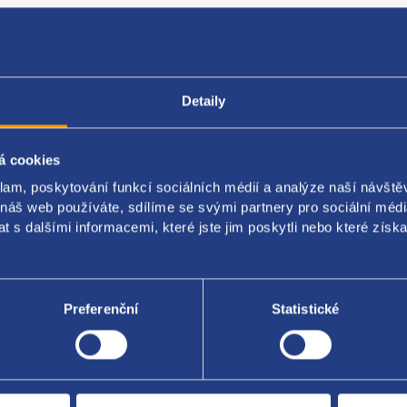
Detaily
Popis produktu
Kódy produktu
á cookies
klam, poskytování funkcí sociálních médií a analýze naší návšt
né kolo rozvodového řetězu pro motory 1.4 TSI
 náš web používáte, sdílíme se svými partnery pro sociální média
motoru: CAXA
 s dalšími informacemi, které jste jim poskytli nebo které získa
originál: 03C109571F 03C109571B
Preferenční
Statistické
Za kvalitu ručí