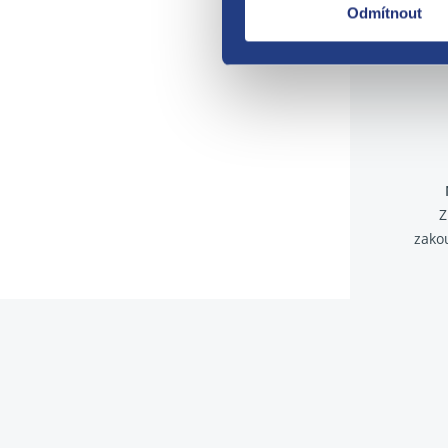
Odmítnout
Z
zako