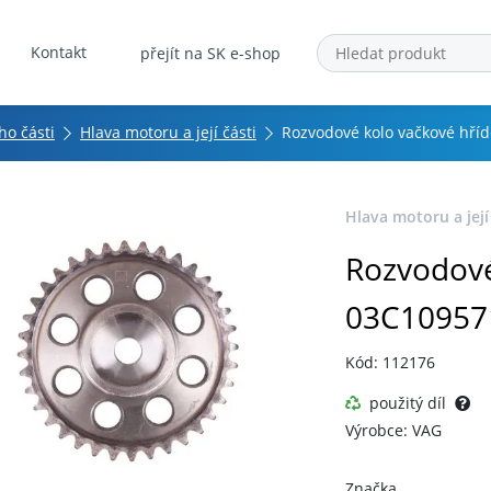
Kontakt
přejít na SK e-shop
ho části
Hlava motoru a její části
Rozvodové kolo vačkové hříd
Hlava motoru a její
Rozvodové
03C10957
Kód: 112176
použitý díl
Výrobce: VAG
Značka