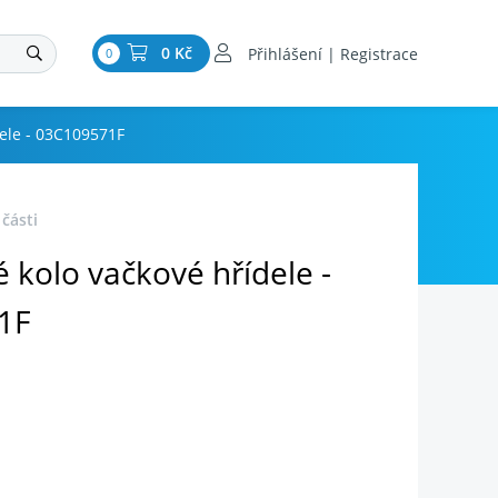
0 Kč
Přihlášení | Registrace
0
ele - 03C109571F
 části
 kolo vačkové hřídele -
1F