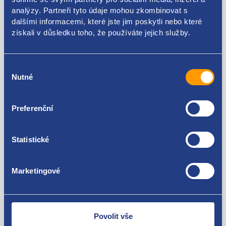
4F0820031C 4F0820031A 4F0820031 4F0819031B
analýzy. Partneři tyto údaje mohou zkombinovat s
420820037A
dalšími informacemi, které jste jim poskytli nebo které
Použitelné pro vozy
získali v důsledku toho, že používáte jejich služby.
Audi A6 (C6) 2004 - 2011
Výběr
Nutné
souhlasu
Za kvalitu ručíme!
Preferenční
Statistické
Marketingové
Nejste spokojeni? Vyřešíme to!
Zboží můžete vrátit do 60 dnů od
zakoupení. Nebo vám pošleme náhradu.
Povolit vše