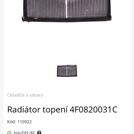
Chladiče a sahary
Radiátor topení 4F0820031C
Kód: 110922
použitý díl