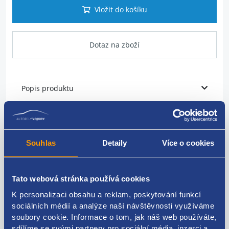
Vložit do košíku
Dotaz na zboží
Popis produktu
Radiátor topení
VAG originál: 4F0820031C 4F0820031A 4F0820031
Souhlas
Detaily
Více o cookies
4F0819031B 420820037A
Tato webová stránka používá cookies
K personalizaci obsahu a reklam, poskytování funkcí
Kódy produktu
sociálních médií a analýze naší návštěvnosti využíváme
soubory cookie. Informace o tom, jak náš web používáte,
sdílíme se svými partnery pro sociální média, inzerci a