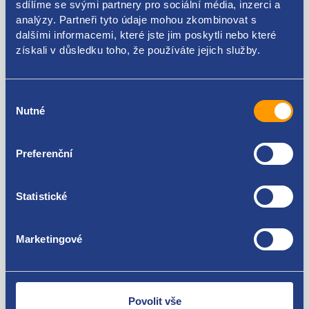
sdílíme se svými partnery pro sociální média, inzerci a
analýzy. Partneři tyto údaje mohou zkombinovat s
2E0122101
dalšími informacemi, které jste jim poskytli nebo které
Použitelné pro vozy
získali v důsledku toho, že používáte jejich služby.
Volkswagen Crafter 2006 - 2016
Výběr
Nutné
souhlasu
Za kvalitu ručíme!
Preferenční
Statistické
Marketingové
Nejste spokojeni? Vyřešíme to!
Zboží můžete vrátit do 60 dnů od
zakoupení. Nebo vám pošleme náhradu.
Povolit vše