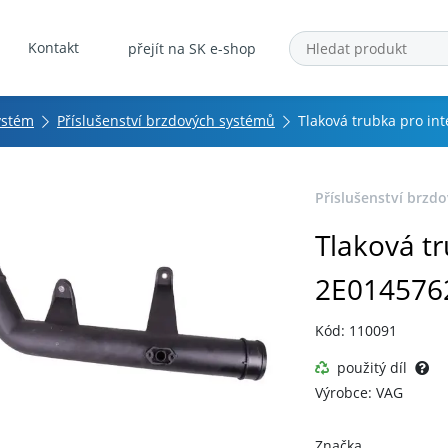
Kontakt
přejít na SK e-shop
ystém
Příslušenství brzdových systémů
Tlaková trubka pro in
Příslušenství brzd
Tlaková tr
2E014576
Kód: 110091
použitý díl
Výrobce: VAG
Značka