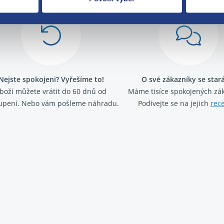
Nejste spokojeni? Vyřešíme to!
O své zákazníky se sta
boží můžete vrátit do 60 dnů od
Máme tisíce spokojených zá
upení. Nebo vám pošleme náhradu.
Podívejte se na jejich
rec