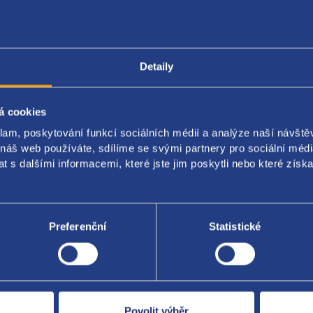
Detaily
Popis produktu
Kódy produktu
á cookies
klam, poskytování funkcí sociálních médií a analýze naší návšt
vá trubka pro intercooler
 náš web používáte, sdílíme se svými partnery pro sociální média
 s dalšími informacemi, které jste jim poskytli nebo které získa
riginal: 2E0145762
Preferenční
Statistické
Za kvalitu ručí
Povolit výběr