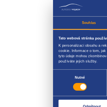
Souhlas
Tato webová stránka použív
K personalizaci obsahu a re
tlako
cookie. Informace o tom, jak
tyto údaje mohou zkombinovat
VAG o
používáte jejich služby.
Výběr
souhlasu
Nutné
Odmítnout