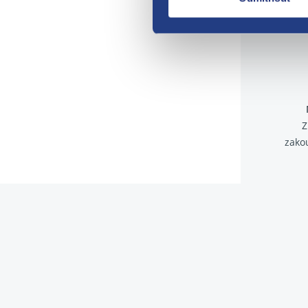
Z
zako