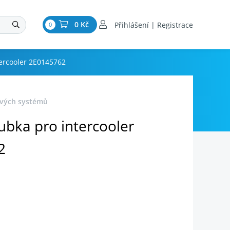
0 Kč
Přihlášení | Registrace
0
tercooler 2E0145762
ových systémů
ubka pro intercooler
2