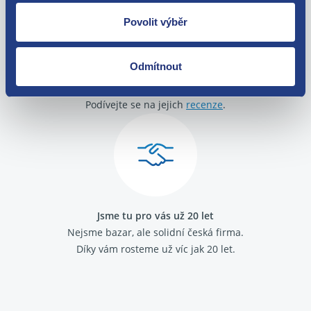
Povolit výběr
Odmítnout
O své zákazníky se staráme
Máme tisíce spokojených zákazníků.
Podívejte se na jejich
recenze
.
Jsme tu pro vás už 20 let
Nejsme bazar, ale solidní česká firma.
Díky vám rosteme už víc jak 20 let.