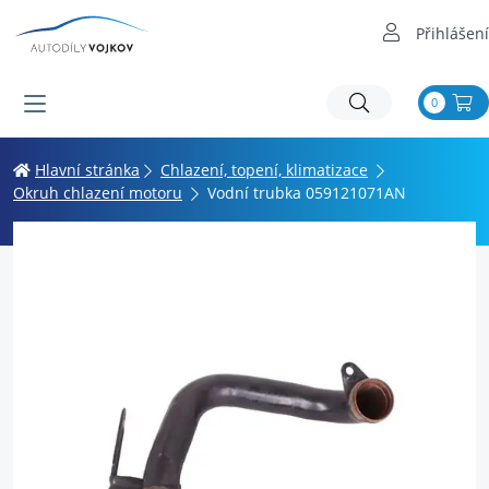
Přihlášení
0
Hlavní stránka
Chlazení, topení, klimatizace
Okruh chlazení motoru
Vodní trubka 059121071AN