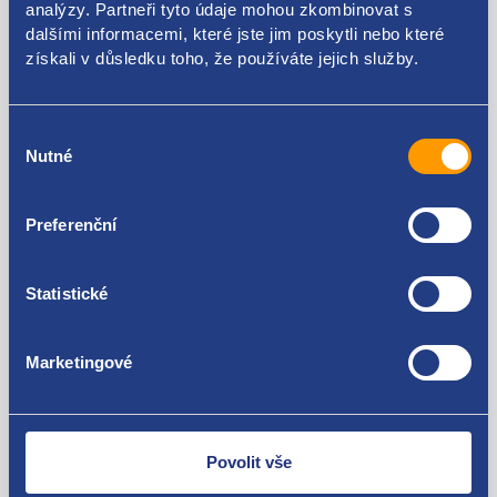
analýzy. Partneři tyto údaje mohou zkombinovat s
dalšími informacemi, které jste jim poskytli nebo které
Použitelné pro vozy
získali v důsledku toho, že používáte jejich služby.
Audi A4 (B7) 2004 - 2009
Audi A6 (C6) 2004 - 2011
Výběr
Audi A8 (D3) 2003 - 2010
Za kvalitu ručíme!
Nutné
souhlasu
Preferenční
Statistické
Marketingové
Nejste spokojeni? Vyřešíme to!
Zboží můžete vrátit do 60 dnů od
zakoupení. Nebo vám pošleme náhradu.
Povolit vše