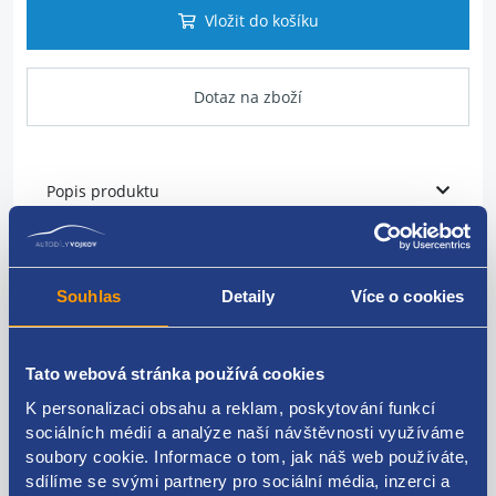
Vložit do košíku
Dotaz na zboží
Popis produktu
vodní trubka
Souhlas
Detaily
Více o cookies
VAG originál: 059121071AN 059121071AK
Tato webová stránka používá cookies
K personalizaci obsahu a reklam, poskytování funkcí
Kódy produktu
sociálních médií a analýze naší návštěvnosti využíváme
soubory cookie. Informace o tom, jak náš web používáte,
sdílíme se svými partnery pro sociální média, inzerci a
059121071AN 059121071AK