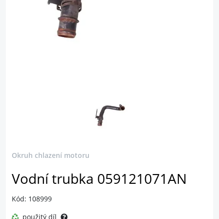
Okruh chlazení motoru
Vodní trubka 059121071AN
Kód: 108999
použitý díl