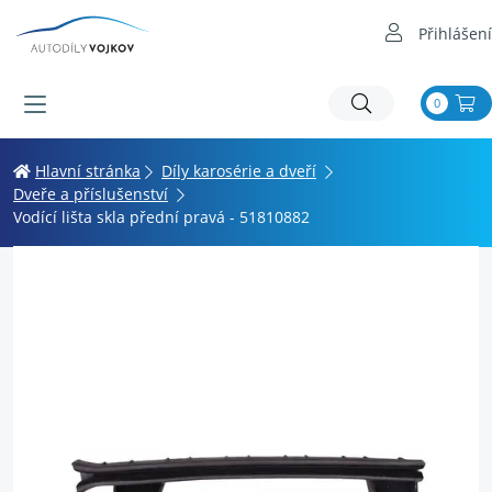
Přihlášení
0
Hlavní stránka
Díly karosérie a dveří
Dveře a příslušenství
Vodící lišta skla přední pravá - 51810882