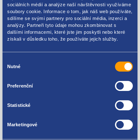
sociálních médií a analýze naší návštěvnosti využíváme
soubory cookie. Informace o tom, jak náš web používáte,
sdílíme se svými partnery pro sociální média, inzerci a
Kódy produktu
analýzy. Partneři tyto údaje mohou zkombinovat s
dalšími informacemi, které jste jim poskytli nebo které
získali v důsledku toho, že používáte jejich služby.
51810882
Použitelné pro vozy
Výběr
Nutné
souhlasu
Fiat Doblo 2009 -
Preferenční
Za kvalitu ručíme!
Statistické
Marketingové