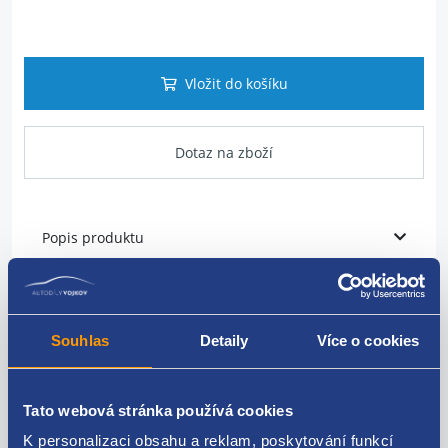
Vložit do košíku
Dotaz na zboží
Popis produktu
Vodící lišta skla přední pravá
strana: pravá
Souhlas
Detaily
Více o cookies
umístění: přední
Tato webová stránka používá cookies
FIAT original: 51810882
K personalizaci obsahu a reklam, poskytování funkcí