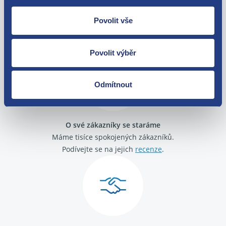
Nejste spokojeni? Vyřešíme to!
Povolit vše
Zboží můžete vrátit do 60 dnů od
zakoupení. Nebo vám pošleme náhradu.
Povolit výběr
Odmítnout
O své zákazníky se staráme
Máme tisíce spokojených zákazníků.
Podívejte se na jejich
recenze
.