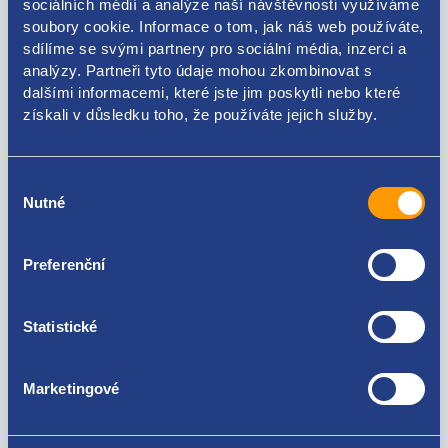
sociálních médií a analýze naší návštěvnosti využíváme
soubory cookie. Informace o tom, jak náš web používáte,
sdílíme se svými partnery pro sociální média, inzerci a
Kódy produktu
analýzy. Partneři tyto údaje mohou zkombinovat s
dalšími informacemi, které jste jim poskytli nebo které
získali v důsledku toho, že používáte jejich služby.
9300N1
Použitelné pro vozy
Výběr
Nutné
souhlasu
Peugeot 407
Za kvalitu ručíme!
Preferenční
Statistické
Marketingové