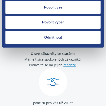
Nejste spokojeni? Vyřešíme to!
Povolit vše
Zboží můžete vrátit do 60 dnů od
zakoupení. Nebo vám pošleme náhradu.
Povolit výběr
Odmítnout
O své zákazníky se staráme
Máme tisíce spokojených zákazníků.
Podívejte se na jejich
recenze
.
Jsme tu pro vás už 20 let