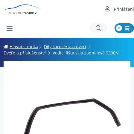
Přihlášení
0
Hlavní stránka
Díly karosérie a dveří
Dveře a příslušenství
Vodící lišta skla zadní levá 9300N1