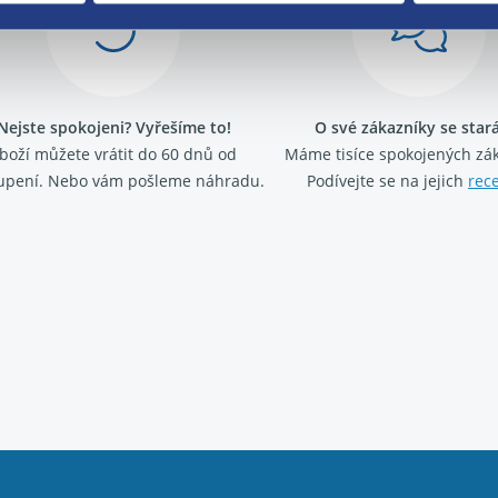
Nejste spokojeni? Vyřešíme to!
O své zákazníky se sta
boží můžete vrátit do 60 dnů od
Máme tisíce spokojených zá
upení. Nebo vám pošleme náhradu.
Podívejte se na jejich
rec