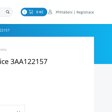
0 Kč
Přihlášení | Registrace
0
122157
toru
ice 3AA122157