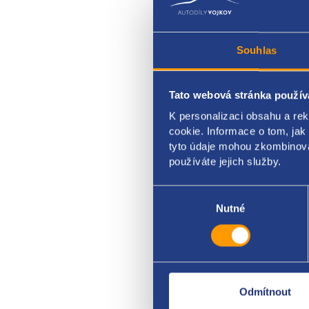
Souhlas
Tato webová stránka použív
vodn
K personalizaci obsahu a re
cookie. Informace o tom, jak
VAG 
tyto údaje mohou zkombinovat
používáte jejich služby.
Výběr
souhlasu
Nutné
Odmítnout