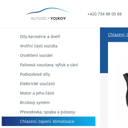
+420 734 88 00 88
Chlazení, 
Díly karosérie a dveří
Vnitřní části vozidla
Osvětlení vozidel
Palivová soustava, výfuk a sání
Podvozkové díly
Elektrické součásti
Motor a jeho části
Brzdový systém
Převodovka, spojka a poloosy
Chlazení, topení, klimatizace