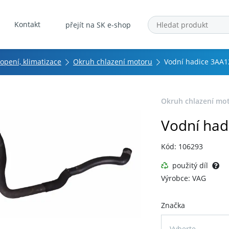
Kontakt
přejít na SK e-shop
topení, klimatizace
Okruh chlazení motoru
Vodní hadice 3AA
Okruh chlazení mo
Vodní had
Kód: 106293
použitý díl
Výrobce: VAG
Značka
Vyberte