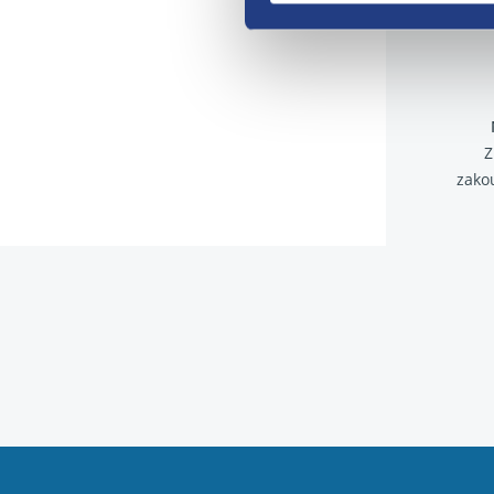
Z
zako