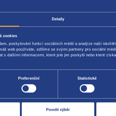
Detaily
Popis produktu
Kódy produktu
á cookies
í hadice
klam, poskytování funkcí sociálních médií a analýze naší návšt
 náš web používáte, sdílíme se svými partnery pro sociální média
originál: 3AA122157
 s dalšími informacemi, které jste jim poskytli nebo které získa
Preferenční
Statistické
Za kvalitu ručí
Povolit výběr