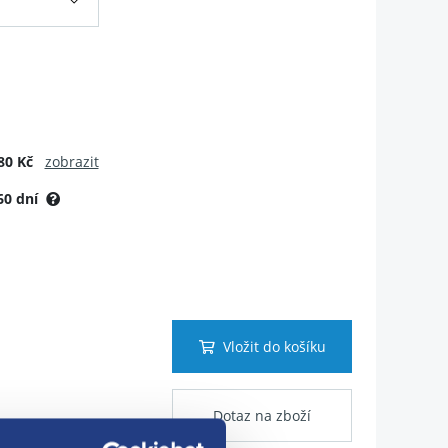
80 Kč
zobrazit
60 dní
Vložit do košíku
Dotaz na zboží