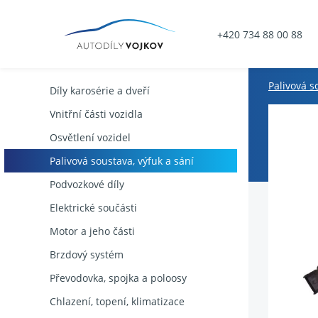
+420 734 88 00 88
Palivová s
Díly karosérie a dveří
Vnitřní části vozidla
Osvětlení vozidel
Palivová soustava, výfuk a sání
Podvozkové díly
Elektrické součásti
Motor a jeho části
Brzdový systém
Převodovka, spojka a poloosy
Chlazení, topení, klimatizace