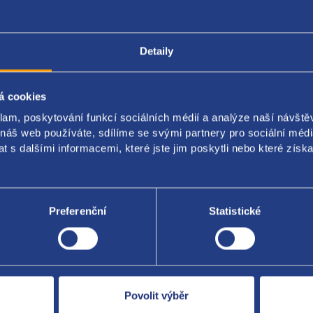
Detaily
Popis produktu
Kódy produktu
á cookies
kovací lišta
klam, poskytování funkcí sociálních médií a analýze naší návšt
 náš web používáte, sdílíme se svými partnery pro sociální média
ult OE: 8200954113 0445214196 8200954113 H8200839258
 s dalšími informacemi, které jste jim poskytli nebo které získa
Preferenční
Statistické
Za kvalitu ručí
Povolit výběr