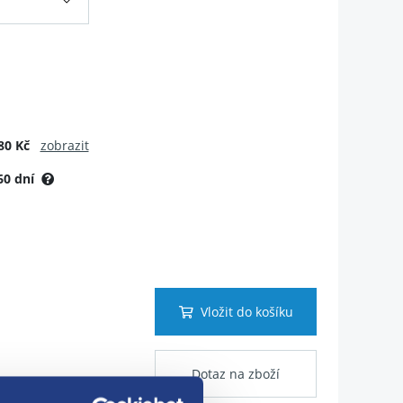
80 Kč
zobrazit
60 dní
Vložit do košíku
Dotaz na zboží