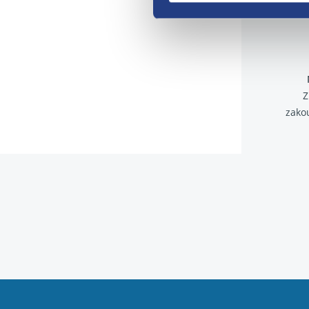
Z
zako