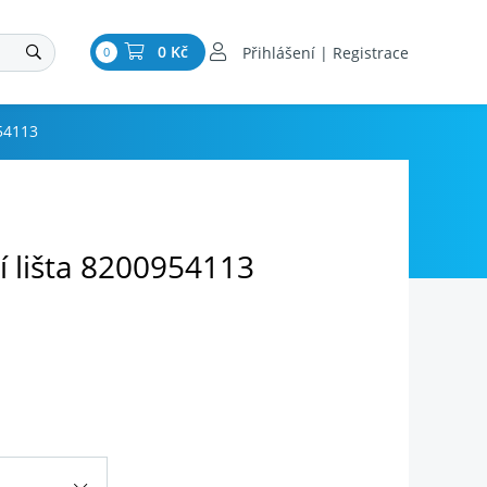
0 Kč
Přihlášení | Registrace
0
954113
í lišta 8200954113