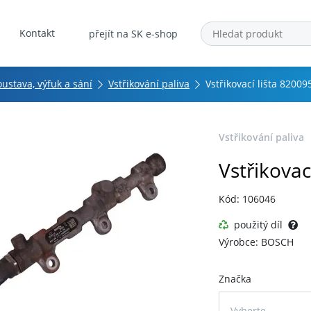
Kontakt
přejít na SK e-shop
oustava, výfuk a sání
Vstřikování paliva
Vstřikovací lišta 8200
Vstřikování paliva
Vstřikovac
Kód: 106046
použitý díl
Výrobce: BOSCH
Značka
Vyberte