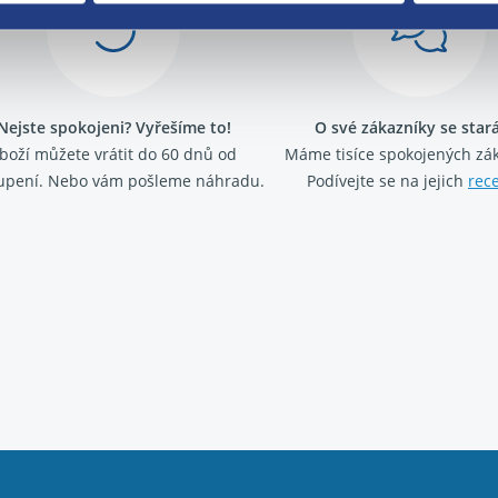
Nejste spokojeni? Vyřešíme to!
O své zákazníky se sta
boží můžete vrátit do 60 dnů od
Máme tisíce spokojených zá
upení. Nebo vám pošleme náhradu.
Podívejte se na jejich
rec