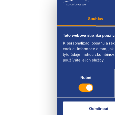
Souhlas
Tato webová stránka použív
vstři
K personalizaci obsahu a re
cookie. Informace o tom, jak
Rena
tyto údaje mohou zkombinovat
používáte jejich služby.
Výběr
souhlasu
Nutné
Odmítnout