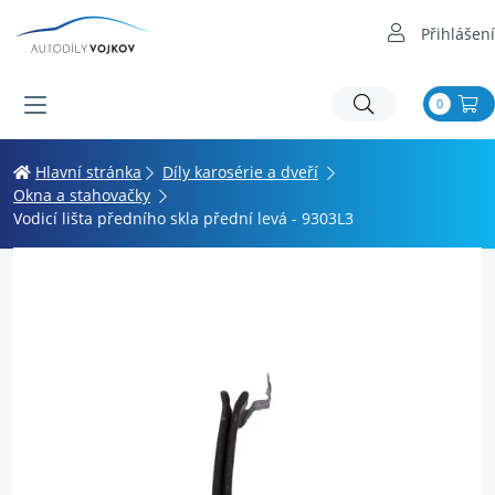
Přihlášení
0
Hlavní stránka
Díly karosérie a dveří
Okna a stahovačky
Vodicí lišta předního skla přední levá - 9303L3