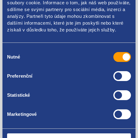
soubory cookie. Informace o tom, jak náš web používáte,
Kódy produktu
sdílíme se svými partnery pro sociální média, inzerci a
analýzy. Partneři tyto údaje mohou zkombinovat s
dalšími informacemi, které jste jim poskytli nebo které
9303L3
získali v důsledku toho, že používáte jejich služby.
Použitelné pro vozy
Výběr
Citroen C4 2004 - 2013
Nutné
souhlasu
Za kvalitu ručíme!
Preferenční
Statistické
Marketingové
Nejste spokojeni? Vyřešíme to!