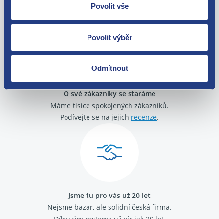
Zboží můžete vrátit do 60 dnů od
Povolit vše
zakoupení. Nebo vám pošleme náhradu.
Povolit výběr
Odmítnout
O své zákazníky se staráme
Máme tisíce spokojených zákazníků.
Podívejte se na jejich
recenze
.
Jsme tu pro vás už 20 let
Nejsme bazar, ale solidní česká firma.
Díky vám rosteme už víc jak 20 let.