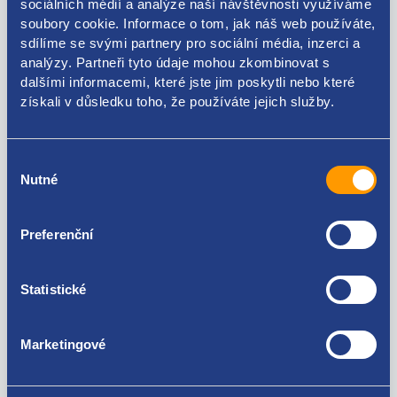
sociálních médií a analýze naší návštěvnosti využíváme
soubory cookie. Informace o tom, jak náš web používáte,
sdílíme se svými partnery pro sociální média, inzerci a
Kódy produktu
analýzy. Partneři tyto údaje mohou zkombinovat s
dalšími informacemi, které jste jim poskytli nebo které
získali v důsledku toho, že používáte jejich služby.
1K6839407A
Použitelné pro vozy
Výběr
Nutné
souhlasu
Volkswagen Golf V 2003 - 2009
Za kvalitu ručíme!
Preferenční
Statistické
Marketingové