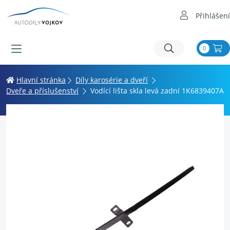
Přihlášení
0
Hlavní stránka
Díly karosérie a dveří
Dveře a příslušenství
Vodící lišta skla levá zadní 1K6839407A