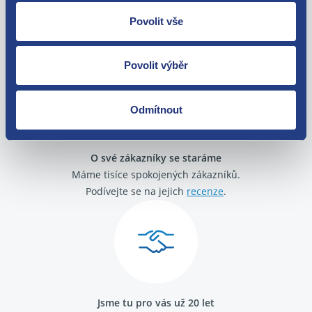
Nejste spokojeni? Vyřešíme to!
Povolit vše
Zboží můžete vrátit do 60 dnů od
zakoupení. Nebo vám pošleme náhradu.
Povolit výběr
Odmítnout
O své zákazníky se staráme
Máme tisíce spokojených zákazníků.
Podívejte se na jejich
recenze
.
Jsme tu pro vás už 20 let