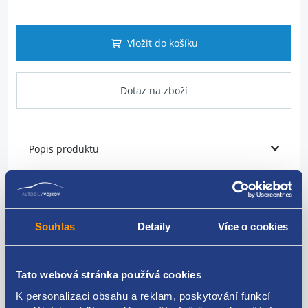
Vložit do košíku
Dotaz na zboží
Popis produktu
vodící lišta skla
strana: levá
Souhlas
Detaily
Více o cookies
umístění: zadní
VAG originál: 1K6839407A
Tato webová stránka používá cookies
K personalizaci obsahu a reklam, poskytování funkcí