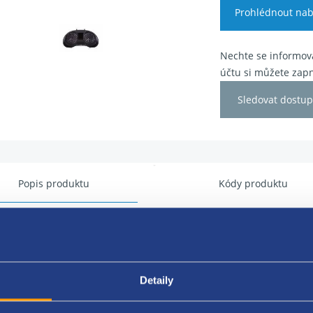
Prohlédnout nab
Nechte se informova
účtu si můžete zapn
Sledovat dostup
Popis produktu
Kódy produktu
rojový štít
 do 260km/h
Detaily
originál 5E0920851E