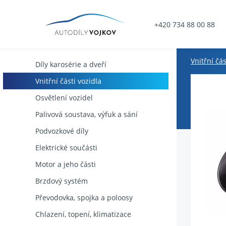
+420 734 88 00 88
Vnitřní čás
Díly karosérie a dveří
Vnitřní části vozidla
Osvětlení vozidel
Palivová soustava, výfuk a sání
Podvozkové díly
Elektrické součásti
Motor a jeho části
Brzdový systém
Převodovka, spojka a poloosy
Chlazení, topení, klimatizace