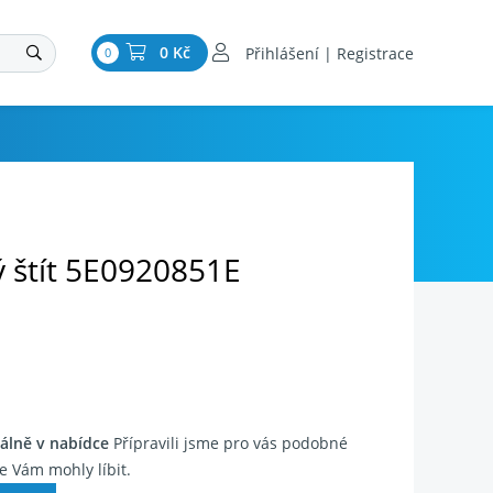
0 Kč
Přihlášení | Registrace
0
ý štít 5E0920851E
álně v nabídce
Přípravili jsme pro vás podobné
e Vám mohly líbit.