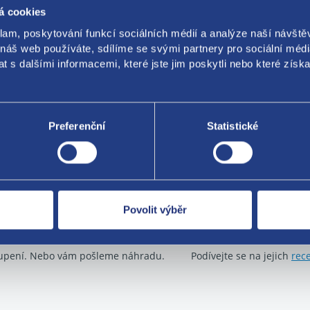
á cookies
klam, poskytování funkcí sociálních médií a analýze naší návšt
 náš web používáte, sdílíme se svými partnery pro sociální média
 s dalšími informacemi, které jste jim poskytli nebo které získa
Za kvalitu ručí
Preferenční
Statistické
Povolit výběr
Nejste spokojeni? Vyřešíme to!
O své zákazníky se sta
boží můžete vrátit do 60 dnů od
Máme tisíce spokojených zá
upení. Nebo vám pošleme náhradu.
Podívejte se na jejich
rec