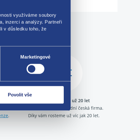
ěvnosti využíváme soubory
, inzerci a analýzy. Partneři
li v důsledku toho, že
me!
Marketingové
Povolit vše
ráme
Jsme tu pro vás už 20 let
kazníků.
Nejsme bazar, ale solidní česká firma.
enze
.
Díky vám rosteme už víc jak 20 let.