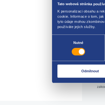
Tato webová stránka použív
K personalizaci obsahu a re
cookie. Informace o tom, jak
tyto údaje mohou zkombinovat
používáte jejich služby.
Výběr
souhlasu
Nutné
Odmítnout
Z
zako