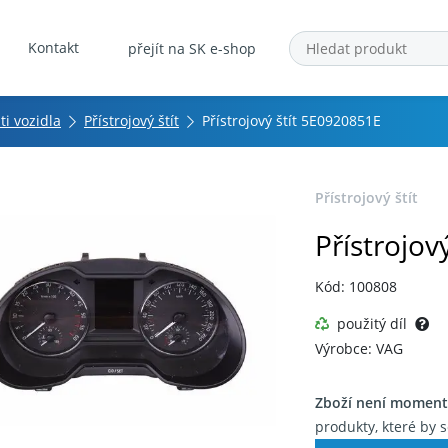
Kontakt
přejít na SK e-shop
ti vozidla
Přístrojový štít
Přístrojový štít 5E0920851E
Přístrojový štít
Přístrojov
Kód: 100808
použitý díl
Výrobce: VAG
Zboží není moment
produkty, které by s