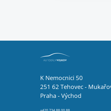
K Nemocnici 50
251 62 Tehovec - Mukařo
Praha - Východ
+420 734 88 00 88