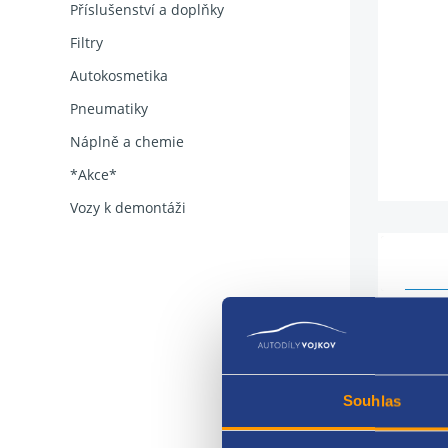
Příslušenství a doplňky
Filtry
Autokosmetika
Pneumatiky
Náplně a chemie
*Akce*
Vozy k demontáži
Příst
Info:
Souhlas
VAG 