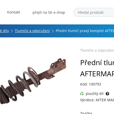
Kontakt
přejít na SK e-shop
 díly
Tlumiče a odpružení
Přední tlumič pravý komplet AF
Tlumiče a odpružen
Přední tl
AFTERMA
Kód: 100793
použitý díl
Výrobce: AFTER MA
Značka