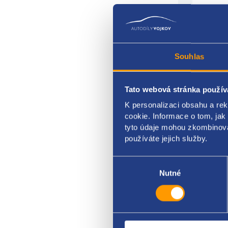
Souhlas
Tato webová stránka použív
K personalizaci obsahu a re
předn
cookie. Informace o tom, jak
stran
tyto údaje mohou zkombinovat
používáte jejich služby.
FIAT
Výběr
souhlasu
Nutné