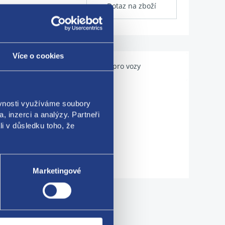
Dotaz na zboží
Více o cookies
Použitelné pro vozy
ěvnosti využíváme soubory
, inzerci a analýzy. Partneři
li v důsledku toho, že
 K68043990AC
Marketingové
me!