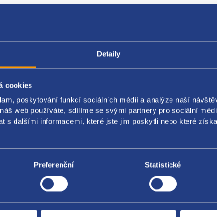
Detaily
Popis produktu
Kódy produktu
á cookies
klam, poskytování funkcí sociálních médií a analýze naší návšt
í tlumič komplet
 náš web používáte, sdílíme se svými partnery pro sociální média
a: pravá
 s dalšími informacemi, které jste jim poskytli nebo které získa
 original: K68043990AE K68043990AG K68043990AD K680043990AF
Preferenční
Statistické
Za kvalitu ručí