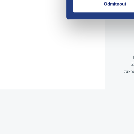
Odmítnout
Z
zako