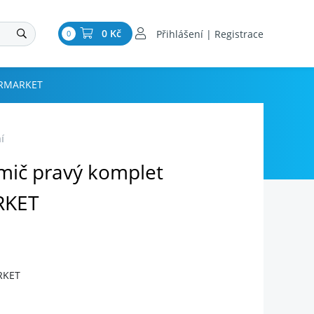
0 Kč
Přihlášení | Registrace
0
TERMARKET
í
umič pravý komplet
RKET
RKET