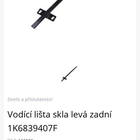
Dveře a příslušenství
Vodící lišta skla levá zadní
1K6839407F