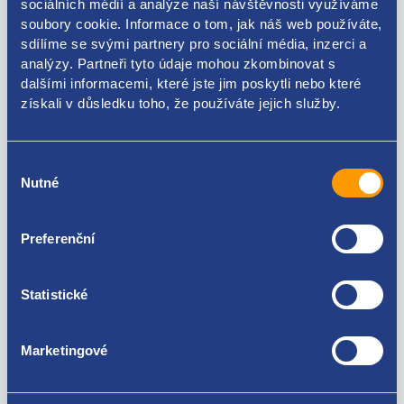
sociálních médií a analýze naší návštěvnosti využíváme
soubory cookie. Informace o tom, jak náš web používáte,
sdílíme se svými partnery pro sociální média, inzerci a
Kódy produktu
analýzy. Partneři tyto údaje mohou zkombinovat s
dalšími informacemi, které jste jim poskytli nebo které
získali v důsledku toho, že používáte jejich služby.
1K6839407F
Použitelné pro vozy
Výběr
Nutné
souhlasu
Volkswagen Golf V 2003 - 2009
Za kvalitu ručíme!
Preferenční
Statistické
Marketingové