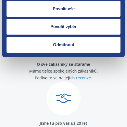
Nejste spokojeni? Vyřešíme to!
Povolit vše
Zboží můžete vrátit do 60 dnů od
zakoupení. Nebo vám pošleme náhradu.
Povolit výběr
Odmítnout
O své zákazníky se staráme
Máme tisíce spokojených zákazníků.
Podívejte se na jejich
recenze
.
Jsme tu pro vás už 20 let