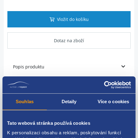
Vložit do košíku
Dotaz na zboží
Popis produktu
vodící lišta skla
strana: levá
Souhlas
Detaily
Více o cookies
umístění: zadní
VAG originál: 1K6839407F
Tato webová stránka používá cookies
K personalizaci obsahu a reklam, poskytování funkcí