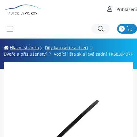
Přihlášení
0
Hlavní stránka
Díly karosérie a dveří
Dveře a příslušenství
Vodící lišta skla levá zadní 1K6839407F