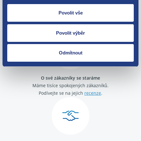
Nejste spokojeni? Vyřešíme to!
Povolit vše
Zboží můžete vrátit do 60 dnů od
zakoupení. Nebo vám pošleme náhradu.
Povolit výběr
Odmítnout
O své zákazníky se staráme
Máme tisíce spokojených zákazníků.
Podívejte se na jejich
recenze
.