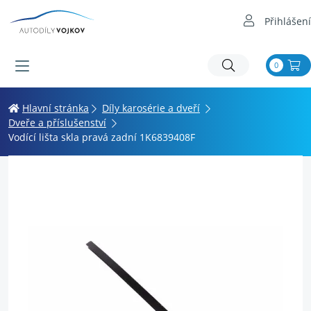
Přihlášení
0
Hlavní stránka
Díly karosérie a dveří
Dveře a příslušenství
Vodící lišta skla pravá zadní 1K6839408F