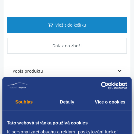
Vložit do košíku
Dotaz na zboží
Popis produktu
vodící lišta skla
strana: pravá
Souhlas
Detaily
Více o cookies
umístění: zadní
Tato webová stránka používá cookies
VAG originál: 1K6839408F 1K6839408B 1K6839408D
K personalizaci obsahu a reklam, poskytování funkcí