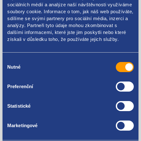
sociálních médií a analýze naší návštěvnosti využíváme
soubory cookie. Informace o tom, jak náš web používáte,
sdílíme se svými partnery pro sociální média, inzerci a
Kódy produktu
analýzy. Partneři tyto údaje mohou zkombinovat s
dalšími informacemi, které jste jim poskytli nebo které
získali v důsledku toho, že používáte jejich služby.
1K6839408F 1K6839408B 1K6839408D
Použitelné pro vozy
Výběr
Nutné
souhlasu
Volkswagen Golf V 2003 - 2009
Preferenční
Za kvalitu ručíme!
Statistické
Marketingové