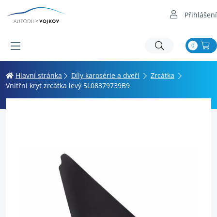
Přihlášení
0
Hlavní stránka
Díly karosérie a dveří
Zrcátka
Vnitřní kryt zrcátka levý 5L08379739B9