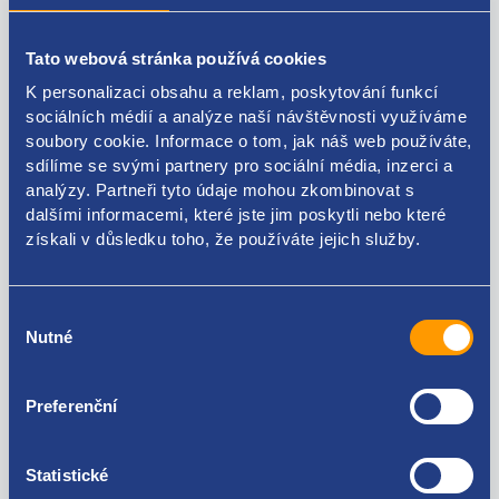
Vnitřní kryt zrcátka
Tato webová stránka používá cookies
barva: 9B9 - saténově černá
K personalizaci obsahu a reklam, poskytování funkcí
strana: levá
sociálních médií a analýze naší návštěvnosti využíváme
soubory cookie. Informace o tom, jak náš web používáte,
VAG originál: 5L0837973
sdílíme se svými partnery pro sociální média, inzerci a
analýzy. Partneři tyto údaje mohou zkombinovat s
dalšími informacemi, které jste jim poskytli nebo které
získali v důsledku toho, že používáte jejich služby.
Kódy produktu
Výběr
Nutné
souhlasu
5L0837973
Použitelné pro vozy
Preferenční
Škoda Yeti
Statistické