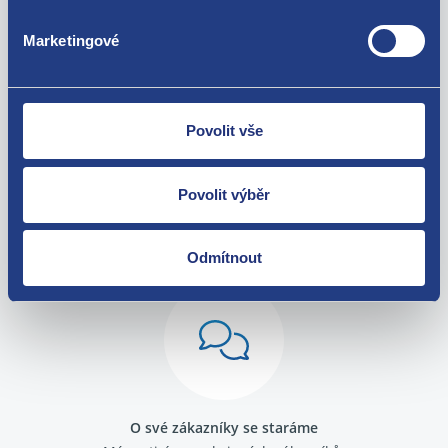
Za kvalitu ručíme!
Marketingové
Povolit vše
Povolit výběr
Nejste spokojeni? Vyřešíme to!
Zboží můžete vrátit do 60 dnů od
Odmítnout
zakoupení. Nebo vám pošleme náhradu.
O své zákazníky se staráme