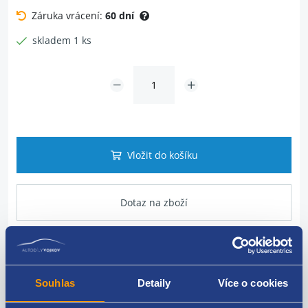
Záruka vrácení:
60 dní
skladem 1 ks
Vložit do košíku
Dotaz na zboží
Popis produktu
Souhlas
Detaily
Více o cookies
vypolstrování levých bočních dveří BUS