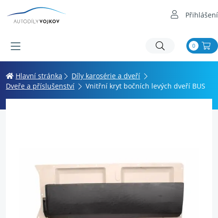
Přihlášení
0
Hlavní stránka
Díly karosérie a dveří
Dveře a příslušenství
Vnitřní kryt bočních levých dveří BUS