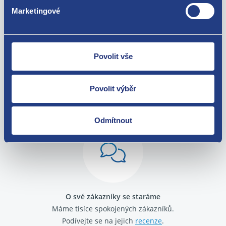
Marketingové
Povolit vše
Povolit výběr
Nejste spokojeni? Vyřešíme to!
Zboží můžete vrátit do 60 dnů od
zakoupení. Nebo vám pošleme náhradu.
Odmítnout
O své zákazníky se staráme
Máme tisíce spokojených zákazníků.
Podívejte se na jejich
recenze
.