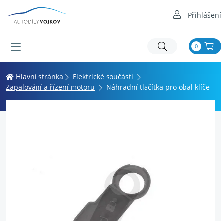
Přihlášení
0
Hlavní stránka
Elektrické součásti
Zapalování a řízení motoru
Náhradní tlačítka pro obal klíče