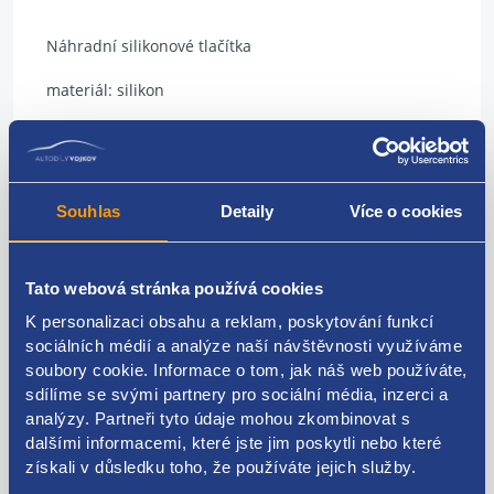
Náhradní silikonové tlačítka
materiál: silikon
3x funkce
Souhlas
Detaily
Více o cookies
Kódy produktu
Tato webová stránka používá cookies
OBKLIDUC
K personalizaci obsahu a reklam, poskytování funkcí
sociálních médií a analýze naší návštěvnosti využíváme
Použitelné pro vozy
soubory cookie. Informace o tom, jak náš web používáte,
sdílíme se svými partnery pro sociální média, inzerci a
analýzy. Partneři tyto údaje mohou zkombinovat s
Fiat Doblo 2009 -
dalšími informacemi, které jste jim poskytli nebo které
Fiat Ducato 2006-
získali v důsledku toho, že používáte jejich služby.
Peugeot Boxer 2006-
Za kvalitu ručíme!