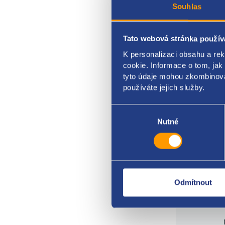
ozna
Souhlas
FIAT 
Tato webová stránka použív
6065
K personalizaci obsahu a re
cookie. Informace o tom, jak
tyto údaje mohou zkombinovat
používáte jejich služby.
Výběr
souhlasu
Nutné
Odmítnout