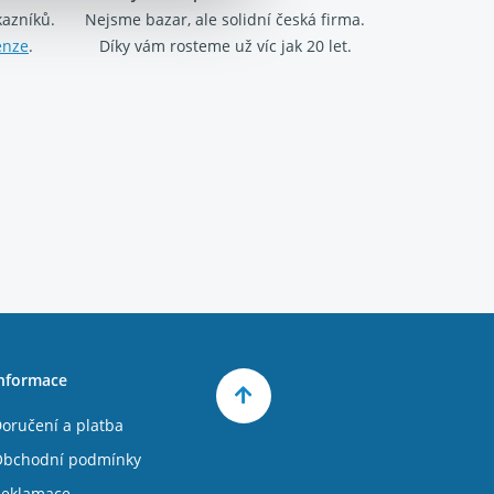
kazníků.
Nejsme bazar, ale solidní česká firma.
enze
.
Díky vám rosteme už víc jak 20 let.
nformace
oručení a platba
bchodní podmínky
eklamace