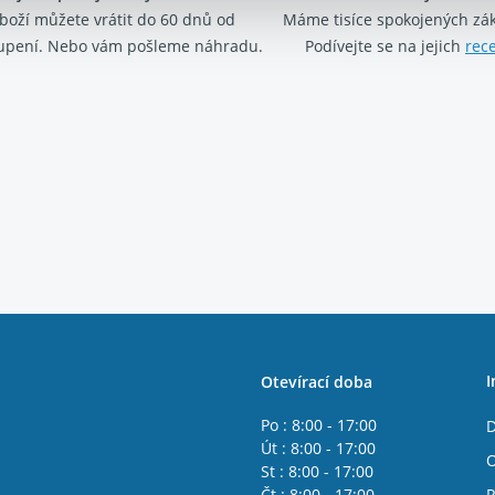
boží můžete vrátit do 60 dnů od
Máme tisíce spokojených zá
upení. Nebo vám pošleme náhradu.
Podívejte se na jejich
rec
I
Otevírací doba
Po : 8:00 - 17:00
D
Út : 8:00 - 17:00
O
St : 8:00 - 17:00
Čt : 8:00 - 17:00
R