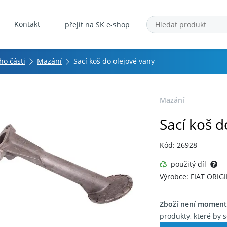
Kontakt
přejít na SK e-shop
ho části
Mazání
Sací koš do olejové vany
Mazání
Sací koš d
Kód: 26928
použitý díl
Výrobce: FIAT ORIG
Zboží není moment
produkty, které by s