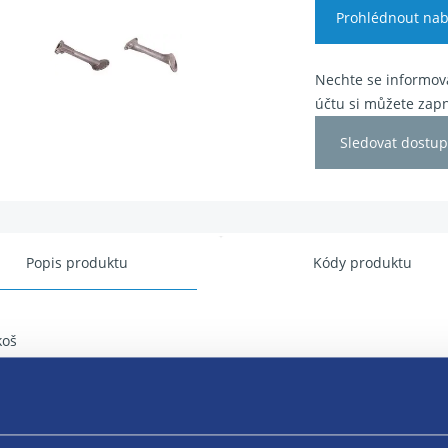
Prohlédnout nab
Nechte se informova
účtu si můžete zapn
Sledovat dostup
Popis produktu
Kódy produktu
koš
ění: olejová vana
iál: hliník