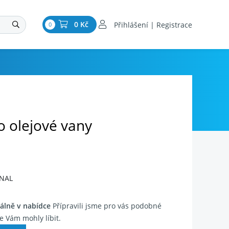
0 Kč
Přihlášení | Registrace
0
o olejové vany
INAL
álně v nabídce
Přípravili jsme pro vás podobné
e Vám mohly líbit.