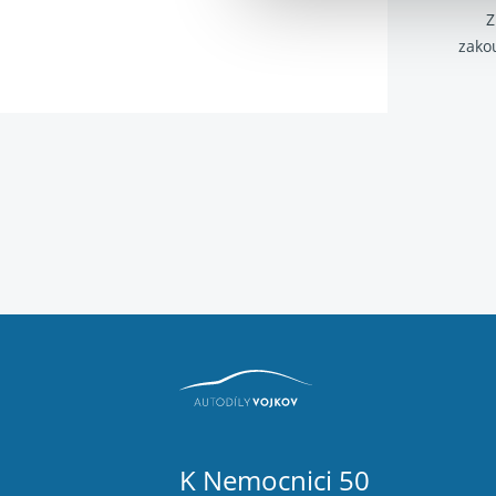
Z
zako
K Nemocnici 50