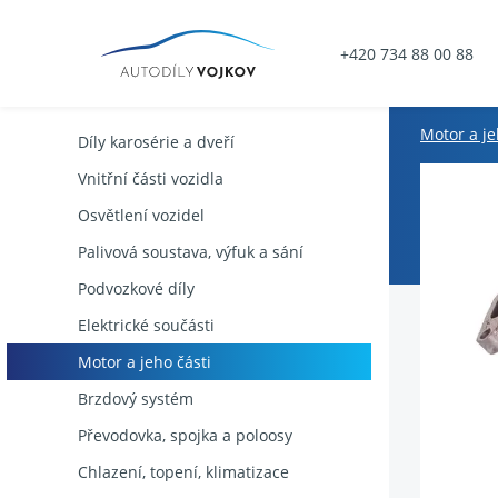
+420 734 88 00 88
Motor a je
Díly karosérie a dveří
Vnitřní části vozidla
Osvětlení vozidel
Palivová soustava, výfuk a sání
Podvozkové díly
Elektrické součásti
Motor a jeho části
Brzdový systém
Převodovka, spojka a poloosy
Chlazení, topení, klimatizace