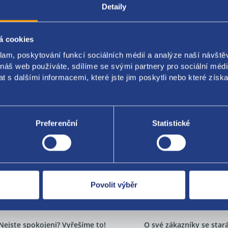
čení: 60653293
Detaily
original:
á cookies
3285 60816768
klam, poskytování funkcí sociálních médií a analýze naší návšt
 náš web používáte, sdílíme se svými partnery pro sociální média
 s dalšími informacemi, které jste jim poskytli nebo které získa
Za kvalitu ručí
Preferenční
Statistické
Povolit výběr
Nejste spokojeni? Vyřešíme to!
O své zákazníky se sta