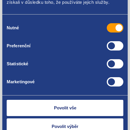
Alfa Romeo 147 1.6 16V T.SPARK
získali v důsledku toho, že používáte jejich služby.
Alfa Romeo 147 2.0 16V T.SPARK
Alfa Romeo 156 1.6 16V T.SPARK
Za kvalitu ručíme!
Alfa Romeo 156 1.8 16V T.SPARK
Výběr
Alfa Romeo 156 2.0 16V T.SPARK
Nutné
souhlasu
Fiat Stilo 1.8 16V
Preferenční
Statistické
Nejste spokojeni? Vyřešíme to!
Zboží můžete vrátit do 60 dnů od
Marketingové
zakoupení. Nebo vám pošleme náhradu.
Povolit vše
Povolit výběr