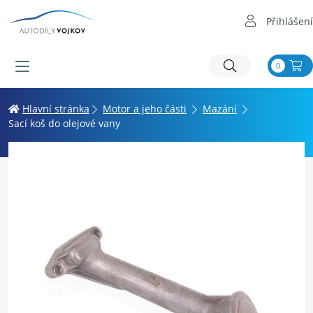
Přihlášení
0
Hlavní stránka
Motor a jeho části
Mazání
Sací koš do olejové vany