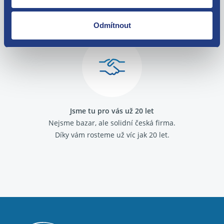
O své zákazníky se staráme
Máme tisíce spokojených zákazníků.
Odmítnout
Podívejte se na jejich
recenze
.
Jsme tu pro vás už 20 let
Nejsme bazar, ale solidní česká firma.
Díky vám rosteme už víc jak 20 let.