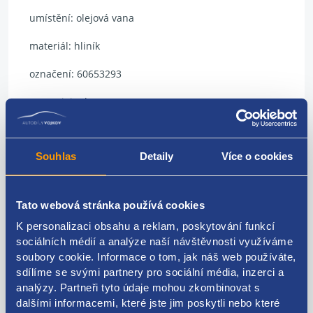
umístění: olejová vana
materiál: hliník
označení: 60653293
FIAT original:
60653285 60816768
Souhlas
Detaily
Více o cookies
Kódy produktu
Tato webová stránka používá cookies
K personalizaci obsahu a reklam, poskytování funkcí
sociálních médií a analýze naší návštěvnosti využíváme
60653293 60653285 60816768
soubory cookie. Informace o tom, jak náš web používáte,
sdílíme se svými partnery pro sociální média, inzerci a
Použitelné pro vozy
analýzy. Partneři tyto údaje mohou zkombinovat s
dalšími informacemi, které jste jim poskytli nebo které