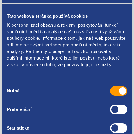
strana: levá stejná jako pravá
Tato webová stránka používá cookies
barva: béžová
K personalizaci obsahu a reklam, poskytování funkcí
sociálních médií a analýze naší návštěvnosti využíváme
počet kusů:1
soubory cookie. Informace o tom, jak náš web používáte,
sdílíme se svými partnery pro sociální média, inzerci a
umístění: střed (u zrcátka)
analýzy. Partneři tyto údaje mohou zkombinovat s
dalšími informacemi, které jste jim poskytli nebo které
získali v důsledku toho, že používáte jejich služby.
Kódy produktu
Výběr
Nutné
souhlasu
9606089179
Použitelné pro vozy
Preferenční
Fiat Ulysse 1994 - 2002
Statistické
Citroen Evasion