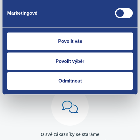
Peugeot 806
Za kvalitu ručíme!
Marketingové
Povolit vše
Povolit výběr
Nejste spokojeni? Vyřešíme to!
Zboží můžete vrátit do 60 dnů od
Odmítnout
zakoupení. Nebo vám pošleme náhradu.
O své zákazníky se staráme