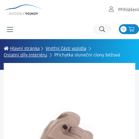
Přihlášení
0
Hlavní stránka
Vnitřní části vozidla
Ostatní díly interiéru
Příchytka sluneční clony béžová