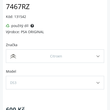
7467RZ
Kód: 131542
použitý díl
Výrobce: PSA ORIGINAL
Značka
Citroen
Model
DS3
600 Kč