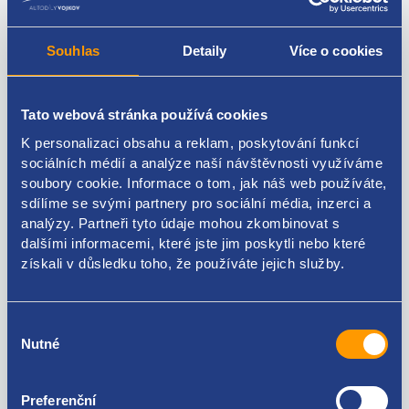
Souhlas
Detaily
Více o cookies
Vnitřní obložení boční
Umístění: zadní
Tato webová stránka používá cookies
Strana: levá
K personalizaci obsahu a reklam, poskytování funkcí
Typ vozu: 3dv. hatchbach
sociálních médií a analýze naší návštěvnosti využíváme
soubory cookie. Informace o tom, jak náš web používáte,
Barva: černá Mistral
sdílíme se svými partnery pro sociální média, inzerci a
analýzy. Partneři tyto údaje mohou zkombinovat s
Karoserie: hatchback
dalšími informacemi, které jste jim poskytli nebo které
získali v důsledku toho, že používáte jejich služby.
PSA original: 7467SA 98035122ZD 96859892ZD
Výběr
Nutné
souhlasu
Kódy produktu
Preferenční