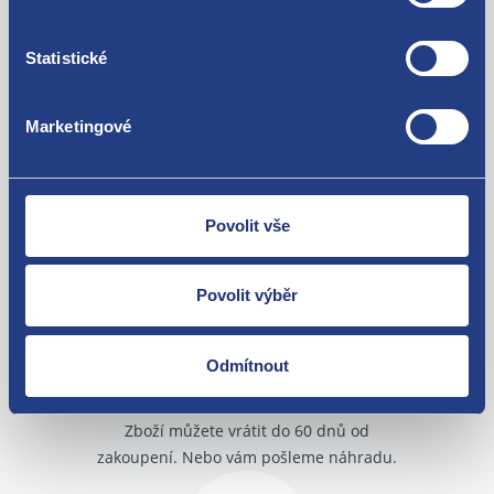
7467RZ 98035122ZD 96859873ZD
Statistické
Použitelné pro vozy
Marketingové
Citroen DS3
Za kvalitu ručíme!
Povolit vše
Povolit výběr
Odmítnout
Nejste spokojeni? Vyřešíme to!
Zboží můžete vrátit do 60 dnů od
zakoupení. Nebo vám pošleme náhradu.