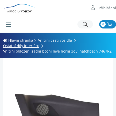
Přihlášení
0
Hlavní stránka
Vnitřní části vozidla
Ostatní díly interiéru
Vnitřní obložení zadní boční levé horní 3dv. hatchbach 7467RZ